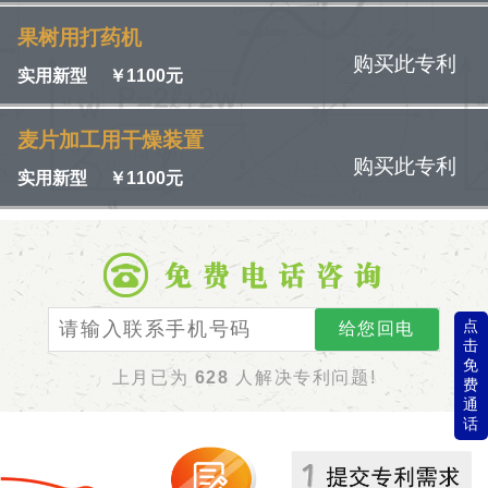
果树用打药机
购买此专利
实用新型
￥
1100元
麦片加工用干燥装置
购买此专利
实用新型
￥
1100元
点
给您回电
击
免
上月已为
628
人解决专利问题!
费
通
话