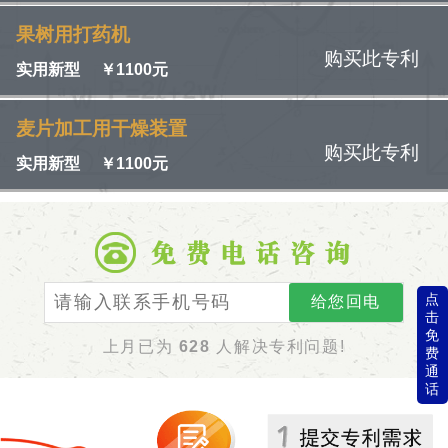
果树用打药机
购买此专利
实用新型
￥
1100元
麦片加工用干燥装置
购买此专利
实用新型
￥
1100元
点
给您回电
击
免
上月已为
628
人解决专利问题!
费
通
话