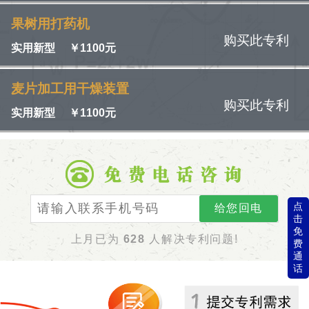
果树用打药机
购买此专利
实用新型
￥
1100元
麦片加工用干燥装置
购买此专利
实用新型
￥
1100元
点
给您回电
击
免
上月已为
628
人解决专利问题!
费
通
话